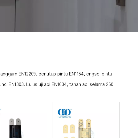
 tanggam EN12209, penutup pintu EN1154, engsel pintu
nci EN1303. Lulus uji api EN1634, tahan api selama 260