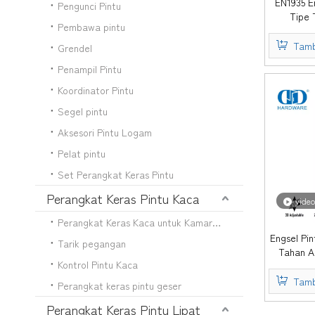
EN1935 E
Pengunci Pintu
Tipe 
Pembawa pintu
Pemeri
Tamb
Grendel
Penampil Pintu
Koordinator Pintu
Segel pintu
Aksesori Pintu Logam
Pelat pintu
Set Perangkat Keras Pintu
Perangkat Keras Pintu Kaca
video
Perangkat Keras Kaca untuk Kamar Mandi
Engsel Pi
Tarik pegangan
Tahan A
Kontrol Pintu Kaca
Tid
Tamb
Perangkat keras pintu geser
Perangkat Keras Pintu Lipat