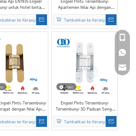
Nilai Api EN1935 Engsel
Engsel Pintu Tersembunyi
nyi untuk Hotel bintang
Apartemen Nilai Api dengan
5-DDCH008-G80
EN1935-DDCH008-G80
mbahkan ke Keranjang
Tambahkan ke Keranjang
+86-139
+86-139
sales@d
eo
video
ngsel Pintu Tersembunyi
Engsel Pintu Tersembunyi
rajat dengan Nilai Api
Tersembunyi 3D Paduan Seng-
k Hotel-DDCH008-G40
DDCH008-G40
mbahkan ke Keranjang
Tambahkan ke Keranjang