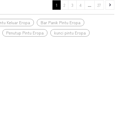
1
2
3
4
...
27
ntu Keluar Eropa
Bar Panik Pintu Eropa
Penutup Pintu Eropa
kunci pintu Eropa