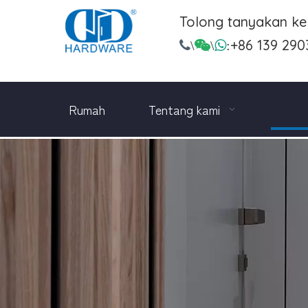
Tolong tanyakan k
+86 139 290

\

\

:
Rumah
Tentang kami