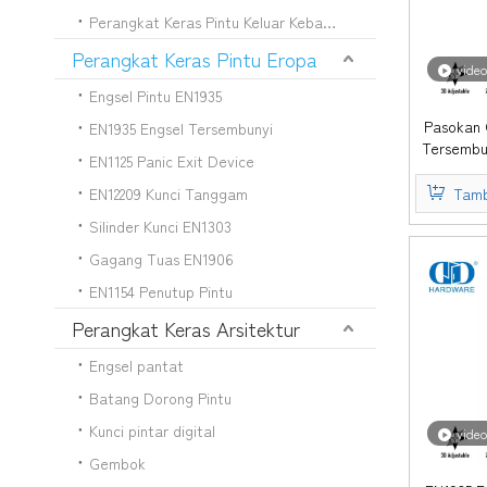
Perangkat Keras Pintu Keluar Kebakaran UL 10C
Perangkat Keras Pintu Eropa
video
Engsel Pintu EN1935
Pasokan 
EN1935 Engsel Tersembunyi
Tersembu
EN1125 Panic Exit Device
Penutu
Menyes
EN12209 Kunci Tanggam
Tamb
Engsel 
Silinder Kunci EN1303
D
Gagang Tuas EN1906
EN1154 Penutup Pintu
Perangkat Keras Arsitektur
Engsel pantat
Batang Dorong Pintu
Kunci pintar digital
video
Gembok