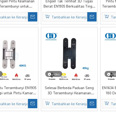
ngsel Pintu Keamanan
Engsel Tak Terlihat 3D Tugas
Pintu 
Tersembunyi untuk
Berat EN1935 Berkualitas Tinggi
Tersembu
ntah-DDCH008-G80
untuk Pintu Kebakaran-
DDCH008-G80
ahkan ke Keranjang
Tambahkan ke Keranjang
Ta
video
vid
ntu Tersembunyi EN1935
Selesai Berbeda Paduan Seng
EN1634 E
pi untuk Pintu Kamar
3D Tersembunyi Keamanan
180 De
ur-DDCH008-G40
Tersembunyi Engsel Pintu Interior
untu
Dapat Disesuaikan-DDCH008-
ahkan ke Keranjang
Tambahkan ke Keranjang
Ta
G40