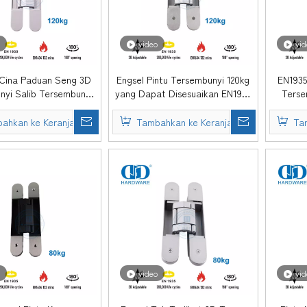
video
vid
Cina Paduan Seng 3D
Engsel Pintu Tersembunyi 120kg
EN1935
nyi Salib Tersembunyi
yang Dapat Disesuaikan EN1935
Terse
pan Lembut Tenang
untuk Pintu Logam Nilai Api-
Tugas
uaikan 180 Derajat
DDCH008-G120
ahkan ke Keranjang
Tambahkan ke Keranjang
Ta
Kayu Baja Komersial-
DCH008-G120
video
vid