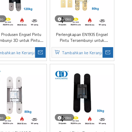
eo
video
 Produsen Engsel Pintu
Perlengkapan EN1935 Engsel
mbunyi 3D untuk Pintu
Pintu Tersembunyi untuk
 Berat-DDCH008-G120
Perumahan-DDCH008-G80
mbahkan ke Keranjang
Tambahkan ke Keranjang
eo
video