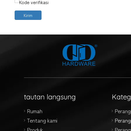
Kirim
tautan langsung
Kateg
Rumah
Perang
Tentang kami
Perang
Produk
Perang