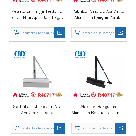
Keamanan Tinggi Terdaftar
Pabrikan Cina UL Api Dinilai
di UL Nilai Api 3 Jam Pegas
Aluminium Lengan Paralel
Pengaman Aluminium
Hidrolik Overhead Otomatis
Hidraulik Geser Pintu
Baja Logam Pintu Closer-
Tambahkan ke Keranjang
Tambahkan ke Keranjang
Apartemen Rumah Sakit
DDDC059
Otomatis Lebih Dekat-
DDDC059DA
Sertifikasi UL Industri Nilai
Aksesori Bangunan
Api Kontrol Dapat
Aluminium Berkualitas Tinggi
Disesuaikan Aluminium
Tahan Api Terdaftar UL
Slience Hidrolik Otomatis
Closer-DDDC058 Pegas
Tambahkan ke Keranjang
Tambahkan ke Keranjang
Dapur Pintu Ganda Closer-
Ayun Hidrolik Pintu Keluar