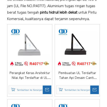
jam (UL File NO.R40717). Aluminium tugas ringan tugas
berat tugas tengah
pintu hidruil lebih dekat
untuk Pintu
Komersial, kualitasnya dapat terjamin sepenuhnya.
Perangkat Keras Arsitektur
Pembuatan UL Terdaftar
Nilai Api Terdaftar di UL
Tahan Api Desain Cantik
Paduan Aluminium Tugas
Paduan Aluminium Dipasang
Menengah Hidrolik
di Permukaan Hidrolik
Tambahkan ke Keranjang
Tambahkan ke Keranjang
Overhead Ayunan Pintu
Kembali Periksa Komersial
Kayu Logam Perumahan
Pintu Ganda Tunggal
Closer-DDDC060
Closer-DDDC060DA