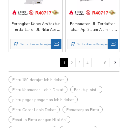
Perangkat Keras Arsitektur
Pembuatan UL Terdaftar
Terdaftar di UL Nilai Api 3
Tahan Api 3 Jam Aluminium
Jam Aluminium Kembali
Tugas Berat Otomatis
Periksa Pintu Masuk
Dipasang Pintu Rumah Sakit
Tambahkan ke Keranjang
Tambahkan ke Keranjang
Hidraulik Otomatis Lebih
Pemerintah Komersial
Dekat-DDDC056
Closer-DDDC055
1
2
3
4
...
6
Pintu 180 derajat lebih dekat
Pintu Keamanan Lebih Dekat
Penutup pintu
pintu pegas pengaman lebih dekat
Pintu Geser Lebih Dekat
Pemasangan Pintu
Penutup Pintu dengan Nilai Api