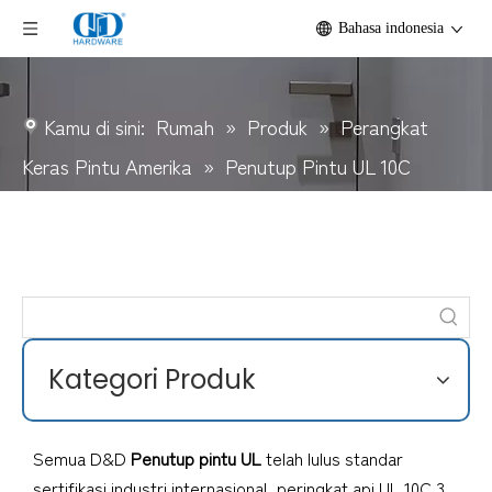
Bahasa indonesia
Kamu di sini:
Rumah
»
Produk
»
Perangkat
Keras Pintu Amerika
»
Penutup Pintu UL 10C
Kategori Produk
Semua D&D
Penutup pintu UL
telah lulus standar
sertifikasi industri internasional, peringkat api UL 10C 3