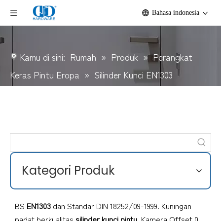
Bahasa indonesia
Kamu di sini:
Rumah
»
Produk
»
Perangkat
Keras Pintu Eropa
»
Silinder Kunci EN1303
Kategori Produk
BS
EN1303
dan Standar DIN 18252/09-1999. Kuningan
padat berkualitas
silinder kunci pintu
. Kamera Offset 0