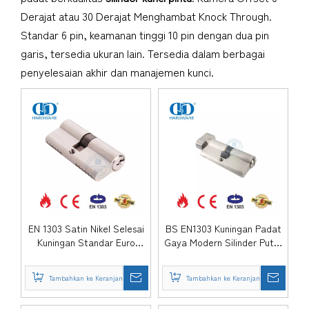
Derajat atau 30 Derajat Menghambat Knock Through.
Standar 6 pin, keamanan tinggi 10 pin dengan dua pin
garis, tersedia ukuran lain. Tersedia dalam berbagai
penyelesaian akhir dan manajemen kunci.
EN 1303 Satin Nikel Selesai
BS EN1303 Kuningan Padat
Kuningan Standar Euro
Gaya Modern Silinder Putar
Perangkat Keras Tahan
Jempol untuk Pintu Kamar
Lama Pintu Komersial
Tidur-DDLC024-70mm-SN
Tambahkan ke Keranjang
Tambahkan ke Keranjang
Cylinder-DDLC003-70mm-
SN