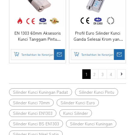
EN 1303 60mm Aksesoris
Profil Euro Silinder Kunci
Kunci Tanggam Pintu
Ganda Selesai Krom yang
Kuningan Padat Cylinder-
Dipoles untuk Bangunan
DDLC003-60mm-SN
Tempat Tinggal-DDLC003-
Tambahkan ke Keranjang
Tambahkan ke Keranjang
65mm-CP
1
2
3
4
Silinder Kunci Kuningan Padat
Silinder Kunci Pintu
Silinder Kunci 70mm
Silinder Kunci Euro
Silinder Kunci EN1303
Kunci Silinder
Silinder Kunci BS EN1303
Silinder Kunci Kuningan
Silinder Kunci Nikel Satin