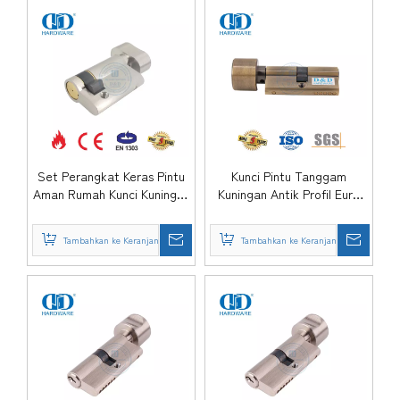
Set Perangkat Keras Pintu
Kunci Pintu Tanggam
Aman Rumah Kunci Kuningan
Kuningan Antik Profil Euro
Silinder Kunci Tanggam
dan Silinder Putar-
dengan Kenop Putar
DDLC001-65mm-AB
Tambahkan ke Keranjang
Tambahkan ke Keranjang
Jempol-DDLC025-70mm-SN