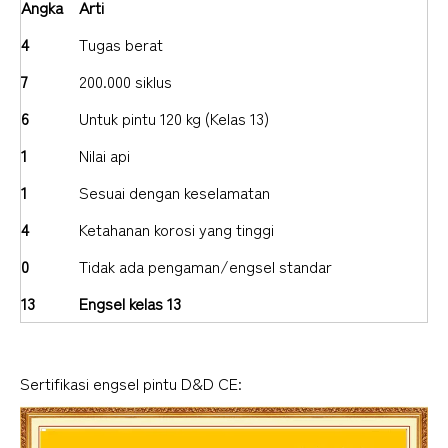
Angka
Arti
4
Tugas berat
7
200.000 siklus
6
Untuk pintu 120 kg (Kelas 13)
1
Nilai api
1
Sesuai dengan keselamatan
4
Ketahanan korosi yang tinggi
0
Tidak ada pengaman/engsel standar
13
Engsel kelas 13
Sertifikasi engsel pintu D&D CE: