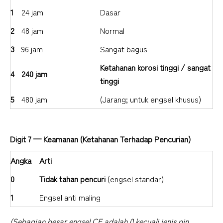
1
24 jam
Dasar
2
48 jam
Normal
3
96 jam
Sangat bagus
Ketahanan korosi tinggi / sangat
4
240 jam
tinggi
5
480 jam
(Jarang; untuk engsel khusus)
Digit 7 — Keamanan (Ketahanan Terhadap Pencurian)
Angka
Arti
0
Tidak tahan pencuri
(engsel standar)
1
Engsel anti maling
(Sebagian besar engsel CE adalah 0 kecuali jenis pin